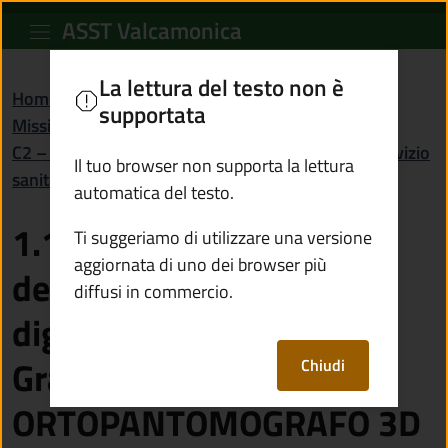
1.1.2 Ammodernamento d
Vai al contenuto principale
ASST Valcamonica
La lettura del testo non è
Home
/
Attuazione Misure PNRR
/
supportata
Missione 6 - Salute
/
C2 – Innovazione, ricerca e digitalizzazione del servizio
Il tuo browser non supporta la lettura
sanitario nazionale
automatica del testo.
1.1.2 Ammodernamento
Ti suggeriamo di utilizzare una versione
aggiornata di uno dei browser più
del parco tecnologico e
diffusi in commercio.
digitale ospedaliero -
Grandi apparecchiature:
Chiudi
ORTOPANTOMOGRAFO 3D