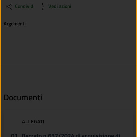
Condividi
Vedi azioni
Argomenti
Documenti
(apre in un'altra scheda).
ALLEGATI
01_Decreto n.637/2024 di acquisizione di